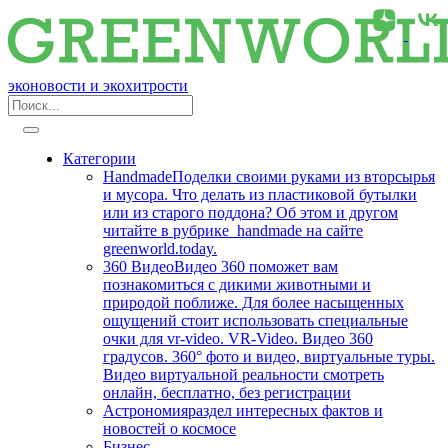
эконовости и экохитрости
Категории
Handmade
Поделки своими руками из вторсырья
и мусора. Что делать из пластиковой бутылки
или из старого поддона? Об этом и другом
читайте в рубрике handmade на сайте
greenworld.today.
360 Видео
Видео 360 поможет вам
познакомиться с дикими животными и
природой поближе. Для более насыщенных
ощущений стоит использовать специальные
очки для vr-video. VR-Video. Видео 360
градусов. 360° фото и видео, виртуальные туры.
Видео виртуальной реальности смотреть
онлайн, бесплатно, без регистрации
Астрономия
раздел интересных фактов и
новостей о космосе
Бизнес