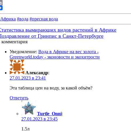
Email
rint
#Африка
#вода
#пресная вода
Статистика вымирающих видов растений в Африке
Поздравление от Гринпис в Санкт-Петербурге
3 комментария
Уведомление:
Вода в Африке на вес золота -
Greenworld.today - эконовости и экохитрости
Александр
:
27.01.2023 в 23:41
Эта таблица цен на воду, за какой объём?
Ответить
Turtle_Onni
:
27.01.2023 в 23:45
1.5л