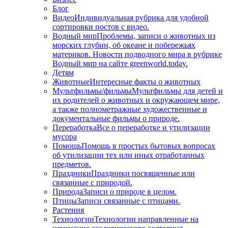
Блог
Видео
Индивидуальная рубрика для удобной
сортировки постов с видео.
Водный мир
Проблемы, записи о животных из
морских глубин, об океане и побережьях
материков. Новости подводного мира в рубрике
Водный мир на сайте greenworld.today.
Детям
Животные
Интересные факты о животных
Мультфильмы/фильмы
Мультфильмы для детей и
их родителей о животных и окружающем мире,
а также полнометражные художественные и
документальные фильмы о природе.
Переработка
Все о переработке и утилизации
мусора
Помощь
Помощь в простых бытовых вопросах
об утилизации тех или иных отработанных
предметов.
Праздники
Праздники посвященные или
связанные с природой.
Природа
Записи о природе в целом.
Птицы
Записи связанные с птицами.
Растения
Технологии
Технологии направленные на