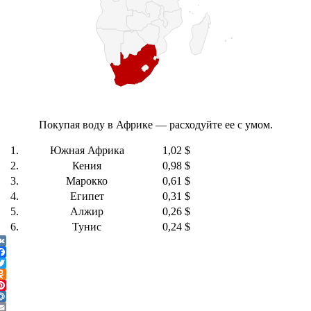
Покупая воду в Африке — расходуйте ее с умом.
1.
Южная Африка
1,02 $
2.
Кения
0,98 $
3.
Марокко
0,61 $
4.
Египет
0,31 $
5.
Алжир
0,26 $
6.
Тунис
0,24 $
VK
Facebook
witter
dnoklassniki
interest
Mail.Ru