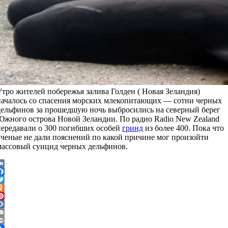
Утро жителей побережья залива Голден ( Новая Зеландия)
началось со спасения морских млекопитающих — сотни черных
дельфинов за прошедшую ночь выбросились на северный берег
Южного острова Новой Зеландии. По радио Radio New Zealand
передавали о 300 погибших особей
гринд
из более 400. Пока что
ученые не дали пояснений по какой причине мог произойти
массовый суицид черных дельфинов.
VK
Facebook
witter
dnoklassniki
interest
Mail.Ru
Email