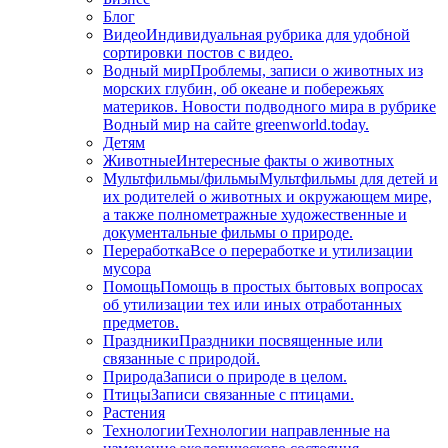
Блог
Видео
Индивидуальная рубрика для удобной
сортировки постов с видео.
Водный мир
Проблемы, записи о животных из
морских глубин, об океане и побережьях
материков. Новости подводного мира в рубрике
Водный мир на сайте greenworld.today.
Детям
Животные
Интересные факты о животных
Мультфильмы/фильмы
Мультфильмы для детей и
их родителей о животных и окружающем мире,
а также полнометражные художественные и
документальные фильмы о природе.
Переработка
Все о переработке и утилизации
мусора
Помощь
Помощь в простых бытовых вопросах
об утилизации тех или иных отработанных
предметов.
Праздники
Праздники посвященные или
связанные с природой.
Природа
Записи о природе в целом.
Птицы
Записи связанные с птицами.
Растения
Технологии
Технологии направленные на