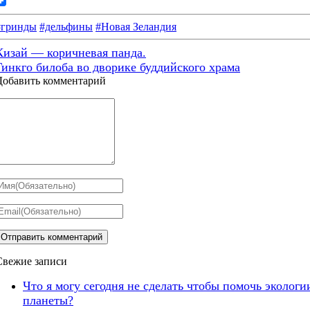
rint
#гринды
#дельфины
#Новая Зеландия
Кизай — коричневая панда.
Гинкго билоба во дворике буддийского храма
Добавить комментарий
Свежие записи
Что я могу сегодня не сделать чтобы помочь экологи
планеты?