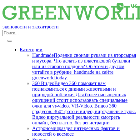
эконовости и экохитрости
Категории
Handmade
Поделки своими руками из вторсырья
и мусора. Что делать из пластиковой бутылки
или из старого поддона? Об этом и другом
читайте в рубрике handmade на сайте
greenworld.today.
360 Видео
Видео 360 поможет вам
познакомиться с дикими животными и
природой поближе. Для более насыщенных
ощущений стоит использовать специальные
очки для vr-video. VR-Video. Видео 360
градусов. 360° фото и видео, виртуальные туры.
Видео виртуальной реальности смотреть
онлайн, бесплатно, без регистрации
Астрономия
раздел интересных фактов и
новостей о космосе
Бизнес