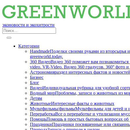
эконовости и экохитрости
Категории
Handmade
Поделки своими руками из вторсырья и 
greenworld.today.
360 Видео
Видео 360 поможет вам познакомиться
video. VR-Video. Видео 360 градусов. 360° фото 
Астрономия
раздел интересных фактов и новостей
Бизнес
Блог
Видео
Индивидуальная рубрика для удобной сорти
Водный мир
Проблемы, записи о животных из мор
Детям
Животные
Интересные факты о животных
Мультфильмы/фильмы
Мультфильмы для детей и 
Переработка
Все о переработке и утилизации мус
Помощь
Помощь в простых бытовых вопросах об 
Праздники
Праздники посвященные или связанны
Природа
Записи о природе в целом.