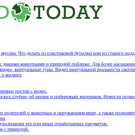
мусора. Что делать из пластиковой бутылки или из старого подд
 с дикими животными и природой поближе. Для более насыщенны
и видео, виртуальные туры. Видео виртуальной реальности смотре
 о космосе
ровки постов с видео.
ских глубин, об океане и побережьях материков. Новости подвод
их родителей о животных и окружающем мире, а также полноме
ора
утилизации тех или иных отработанных предметов.
е с природой.