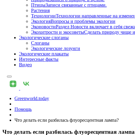
Птицы
Записи связанные с птицами.
Растения
Технологии
Технологии направленные на измене
Экология
Вопросы и проблемы экологии
Эконовости
Раздел Новости включает в себя свежи
Экохитрости и экосоветы
Сделать природу чище и
Экологические слоганы
Слоганы
Экологические лозунги
Экологические плакаты
Интересные факты
Видео
Greenworld.today
Помощь
Что делать если разбилась флуоресцентная лампа?
Что делать если разбилась флуоресцентная лампа