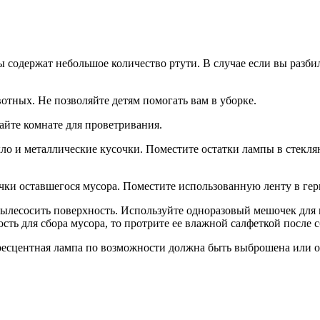
одержат небольшое количество ртути. В случае если вы разби
отных. Не позволяйте детям помогать вам в уборке.
айте комнате для проветривания.
текло и металлические кусочки. Поместите остатки лампы в сте
очки оставшегося мусора. Поместите использованную ленту в ге
пылесосить поверхность. Используйте одноразовый мешочек для п
сть для сбора мусора, то протрите ее влажной салфеткой после 
есцентная лампа по возможности должна быть выброшена или об