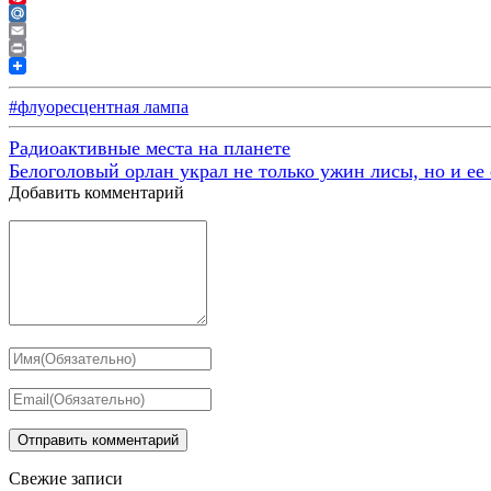
Pinterest
Mail.Ru
Email
Print
#флуоресцентная лампа
Радиоактивные места на планете
Белоголовый орлан украл не только ужин лисы, но и ее
Добавить комментарий
Свежие записи