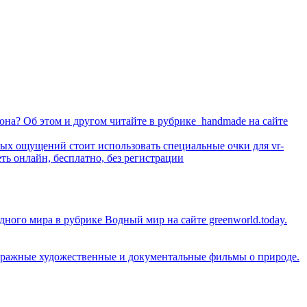
она? Об этом и другом читайте в рубрике handmade на сайте
х ощущений стоит использовать специальные очки для vr-
ть онлайн, бесплатно, без регистрации
ного мира в рубрике Водный мир на сайте greenworld.today.
тражные художественные и документальные фильмы о природе.