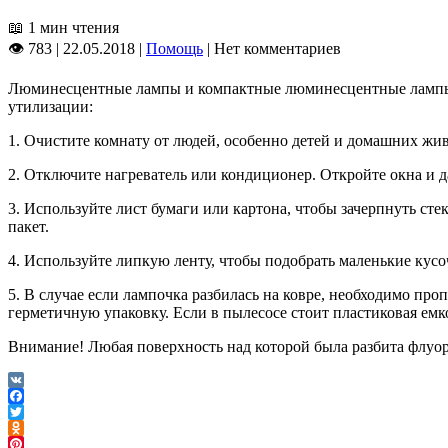
📖
1 мин чтения
👁 783
|
22.05.2018
|
Помощь
|
Нет комментариев
Люминесцентные лампы и компактные люминесцентные лампы с
утилизации:
1. Очистите комнату от людей, особенно детей и домашних жив
2. Отключите нагреватель или кондиционер. Откройте окна и д
3. Используйте лист бумаги или картона, чтобы зачерпнуть с
пакет.
4. Используйте липкую ленту, чтобы подобрать маленькие кус
5. В случае если лампочка разбилась на ковре, необходимо про
герметичную упаковку. Если в пылесосе стоит пластиковая емко
Внимание! Любая поверхность над которой была разбита флуор
VK
Facebook
Twitter
Odnoklassniki