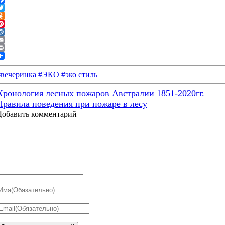
Facebook
witter
dnoklassniki
interest
Mail.Ru
Email
rint
#вечеринка
#ЭКО
#эко стиль
Хронология лесных пожаров Австралии 1851-2020гг.
Правила поведения при пожаре в лесу
Добавить комментарий