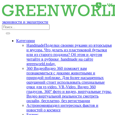
эконовости и экохитрости
Категории
Handmade
Поделки своими руками из вторсырья
и мусора. Что делать из пластиковой бутылки
или из старого поддона? Об этом и другом
читайте в рубрике handmade на сайте
greenworld.today.
360 Видео
Видео 360 поможет вам
познакомиться с дикими животными и
природой поближе. Для более насыщенных
ощущений стоит использовать специальные
очки для vr-video. VR-Video. Видео 360
градусов. 360° фото и видео, виртуальные туры.
Видео виртуальной реальности смотреть
онлайн, бесплатно, без регистрации
Астрономия
раздел интересных фактов и
новостей о космосе
Бизнес