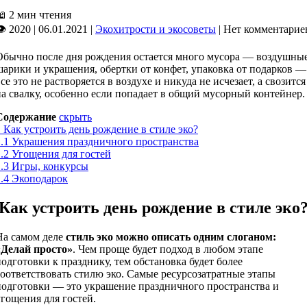
📖
2 мин чтения
👁 2020
|
06.01.2021
|
Экохитрости и экосоветы
|
Нет комментарие
Обычно после дня рождения остается много мусора — воздушны
шарики и украшения, обертки от конфет, упаковка от подарков —
се это не растворяется в воздухе и никуда не исчезает, а свозится
на свалку, особенно если попадает в общий мусорный контейнер.
Содержание
скрыть
1
Как устроить день рождение в стиле эко?
.1
Украшения праздничного пространства
.2
Угощения для гостей
.3
Игры, конкурсы
.4
Экоподарок
Как устроить день рождение в стиле эко
На самом деле
стиль эко можно описать одним слоганом:
«Делай просто»
. Чем проще будет подход в любом этапе
подготовки к празднику, тем обстановка будет более
соответствовать стилю эко. Самые ресурсозатратные этапы
подготовки — это украшение праздничного пространства и
угощения для гостей.