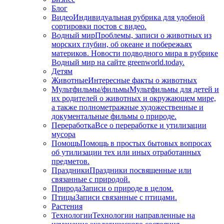
Блог
Видео
Индивидуальная рубрика для удобной
сортировки постов с видео.
Водный мир
Проблемы, записи о животных из
морских глубин, об океане и побережьях
материков. Новости подводного мира в рубрике
Водный мир на сайте greenworld.today.
Детям
Животные
Интересные факты о животных
Мультфильмы/фильмы
Мультфильмы для детей и
их родителей о животных и окружающем мире,
а также полнометражные художественные и
документальные фильмы о природе.
Переработка
Все о переработке и утилизации
мусора
Помощь
Помощь в простых бытовых вопросах
об утилизации тех или иных отработанных
предметов.
Праздники
Праздники посвященные или
связанные с природой.
Природа
Записи о природе в целом.
Птицы
Записи связанные с птицами.
Растения
Технологии
Технологии направленные на