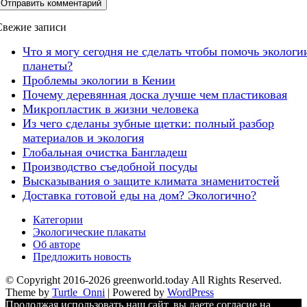
Свежие записи
Что я могу сегодня не сделать чтобы помочь экологи
планеты?
Проблемы экологии в Кении
Почему деревянная доска лучше чем пластиковая
Микропластик в жизни человека
Из чего сделаны зубные щетки: полный разбор
материалов и экология
Глобальная очистка Бангладеш
Производство съедобной посуды
Высказывания о защите климата знаменитостей
Доставка готовой еды на дом? Экологично?
Категории
Экологические плакаты
Об авторе
Предложить новость
© Copyright 2016-2026 greenworld.today All Rights Reserved.
Theme by
Turtle_Onni
|
Powered by
WordPress
Продолжая использовать наш сайт, вы даете согласие на