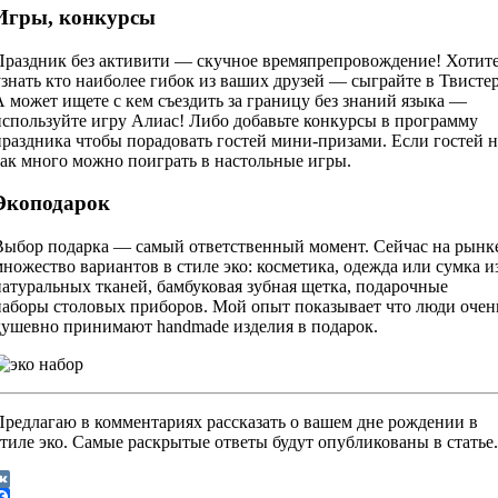
Игры, конкурсы
Праздник без активити — скучное времяпрепровождение! Хотит
узнать кто наиболее гибок из ваших друзей — сыграйте в Твистер
А может ищете с кем съездить за границу без знаний языка —
используйте игру Алиас! Либо добавьте конкурсы в программу
праздника чтобы порадовать гостей мини-призами. Если гостей н
так много можно поиграть в настольные игры.
Экоподарок
Выбор подарка — самый ответственный момент. Сейчас на рынк
множество вариантов в стиле эко: косметика, одежда или сумка и
натуральных тканей, бамбуковая зубная щетка, подарочные
наборы столовых приборов. Мой опыт показывает что люди очен
душевно принимают handmade изделия в подарок.
Предлагаю в комментариях рассказать о вашем дне рождении в
стиле эко. Самые раскрытые ответы будут опубликованы в статье.
VK