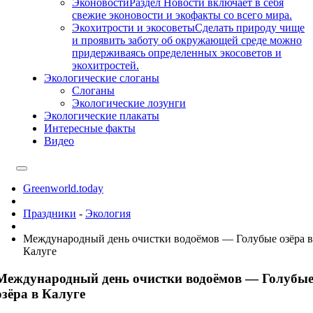
Эконовости
Раздел Новости включает в себя
свежие эконовости и экофакты со всего мира.
Экохитрости и экосоветы
Сделать природу чище
и проявить заботу об окружающей среде можно
придерживаясь определенных экосоветов и
экохитростей.
Экологические слоганы
Слоганы
Экологические лозунги
Экологические плакаты
Интересные факты
Видео
Greenworld.today
Праздники
-
Экология
Международный день очистки водоёмов — Голубые озёра в
Калуге
Международный день очистки водоёмов — Голубы
озёра в Калуге