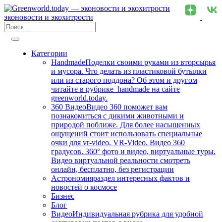
эконовости и экохитрости
Категории
Handmade
Поделки своими руками из вторсырья
и мусора. Что делать из пластиковой бутылки
или из старого поддона? Об этом и другом
читайте в рубрике handmade на сайте
greenworld.today.
360 Видео
Видео 360 поможет вам
познакомиться с дикими животными и
природой поближе. Для более насыщенных
ощущений стоит использовать специальные
очки для vr-video. VR-Video. Видео 360
градусов. 360° фото и видео, виртуальные туры.
Видео виртуальной реальности смотреть
онлайн, бесплатно, без регистрации
Астрономия
раздел интересных фактов и
новостей о космосе
Бизнес
Блог
Видео
Индивидуальная рубрика для удобной