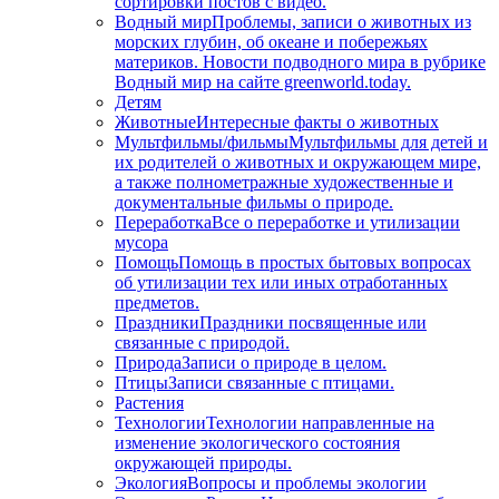
сортировки постов с видео.
Водный мир
Проблемы, записи о животных из
морских глубин, об океане и побережьях
материков. Новости подводного мира в рубрике
Водный мир на сайте greenworld.today.
Детям
Животные
Интересные факты о животных
Мультфильмы/фильмы
Мультфильмы для детей и
их родителей о животных и окружающем мире,
а также полнометражные художественные и
документальные фильмы о природе.
Переработка
Все о переработке и утилизации
мусора
Помощь
Помощь в простых бытовых вопросах
об утилизации тех или иных отработанных
предметов.
Праздники
Праздники посвященные или
связанные с природой.
Природа
Записи о природе в целом.
Птицы
Записи связанные с птицами.
Растения
Технологии
Технологии направленные на
изменение экологического состояния
окружающей природы.
Экология
Вопросы и проблемы экологии