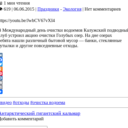
📖
1 мин чтения
👁 619
|
06.06.2015
|
Праздники
-
Экология
|
Нет комментариев
https://youtu.be/JwbCV67vXI4
В Международный день очистки водоемов Калужский подводны
клуб устроил акцию очистки Голубых озер. На дне озерах
ребята нашли различный бытовой мусор — банки, стеклянные
бутылки и другие повседневные отходы.
VK
Facebook
witter
dnoklassniki
interest
Mail.Ru
Email
rint
#видео
#отходы
#очистка водоема
Антарктический гигантский кальмар
Добавить комментарий